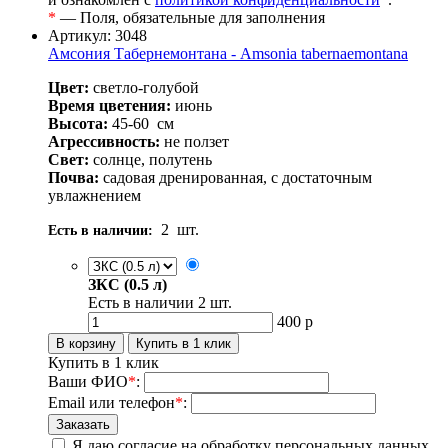
*
— Поля, обязательные для заполнения
Артикул: 3048
Амсония Табернемонтана - Amsonia tabernaemontana
Цвет:
светло-голубой
Время цветения:
июнь
Высота:
45-60
см
Агрессивность:
не ползет
Свет:
солнце, полутень
Почва:
садовая дренированная, с достаточным
увлажнением
2
шт.
Есть в наличии:
ЗКС (0.5 л)
Есть в наличии
2
шт.
400
р
Купить в 1 клик
Ваши ФИО
*
:
Email или телефон
*
:
Я даю согласие на обработку персональных данных