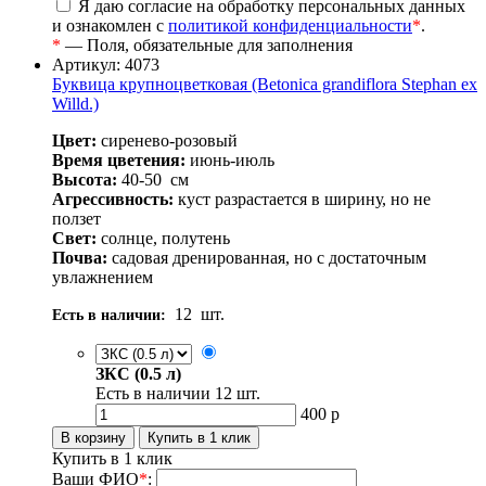
Я даю согласие на обработку персональных данных
и ознакомлен с
политикой конфиденциальности
*
.
*
— Поля, обязательные для заполнения
Артикул: 4073
Буквица крупноцветковая (Betonica grandiflora Stephan ex
Willd.)
Цвет:
сиренево-розовый
Время цветения:
июнь-июль
Высота:
40-50
см
Агрессивность:
куст разрастается в ширину, но не
ползет
Свет:
солнце, полутень
Почва:
садовая дренированная, но с достаточным
увлажнением
12
шт.
Есть в наличии:
ЗКС (0.5 л)
Есть в наличии
12
шт.
400
р
Купить в 1 клик
Ваши ФИО
*
: