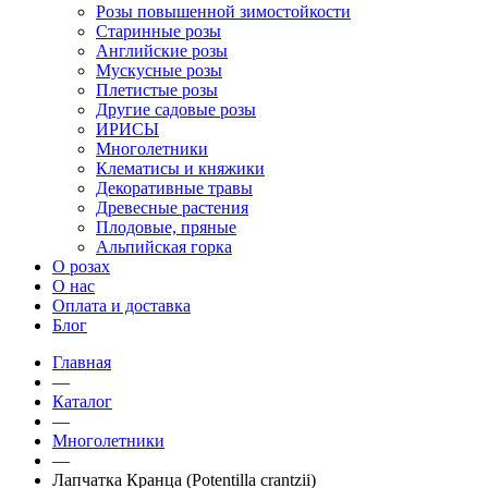
Розы повышенной зимостойкости
Старинные розы
Английские розы
Мускусные розы
Плетистые розы
Другие садовые розы
ИРИСЫ
Многолетники
Клематисы и княжики
Декоративные травы
Древесные растения
Плодовые, пряные
Альпийская горка
О розах
О нас
Оплата и доставка
Блог
Главная
—
Каталог
—
Многолетники
—
Лапчатка Кранца (Potentilla crantzii)