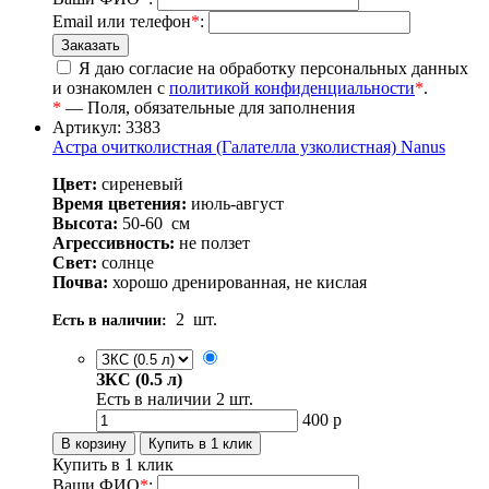
Email или телефон
*
:
Я даю согласие на обработку персональных данных
и ознакомлен с
политикой конфиденциальности
*
.
*
— Поля, обязательные для заполнения
Артикул: 3383
Астра очитколистная (Галателла узколистная) Nanus
Цвет:
сиреневый
Время цветения:
июль-август
Высота:
50-60
см
Агрессивность:
не ползет
Свет:
солнце
Почва:
хорошо дренированная, не кислая
2
шт.
Есть в наличии:
ЗКС (0.5 л)
Есть в наличии
2
шт.
400
р
Купить в 1 клик
Ваши ФИО
*
: