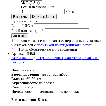
ЗКС (0.5 л)
Есть в наличии
1
шт.
350
р
Купить в 1 клик
Ваши ФИО
*
:
Email или телефон
*
:
Я даю согласие на обработку персональных данных
и ознакомлен с
политикой конфиденциальности
*
.
*
— Поля, обязательные для заполнения
Артикул: 3486
Астра льновидная (Солонечник, Галателла) - Galatella
linosyris
Цвет:
желтый
Время цветения:
август-сентябрь
Высота:
60-70
см
Агрессивность:
не ползет
Свет:
солнце
Почва:
хорошо дренированная, не кислая
9
шт.
Есть в наличии: