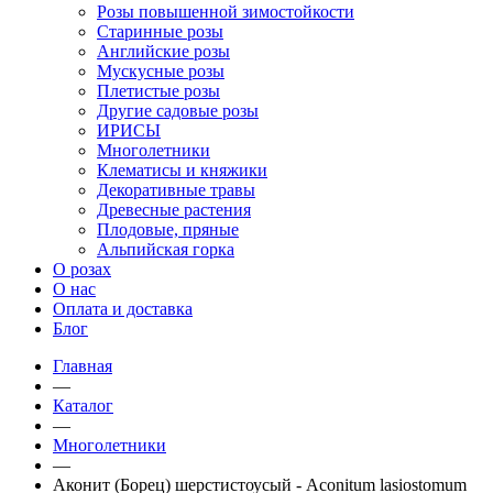
Розы повышенной зимостойкости
Старинные розы
Английские розы
Мускусные розы
Плетистые розы
Другие садовые розы
ИРИСЫ
Многолетники
Клематисы и княжики
Декоративные травы
Древесные растения
Плодовые, пряные
Альпийская горка
О розах
О нас
Оплата и доставка
Блог
Главная
—
Каталог
—
Многолетники
—
Аконит (Борец) шерстистоусый - Aconitum lasiostomum