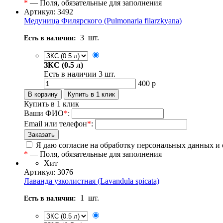
*
— Поля, обязательные для заполнения
Артикул: 3492
Медуница Филярского (Pulmonaria filarzkyana)
3
шт.
Есть в наличии:
ЗКС (0.5 л)
Есть в наличии
3
шт.
400
р
Купить в 1 клик
Ваши ФИО
*
:
Email или телефон
*
:
Я даю согласие на обработку персональных данных и
*
— Поля, обязательные для заполнения
Хит
Артикул: 3076
Лаванда узколистная (Lavandula spicata)
1
шт.
Есть в наличии: