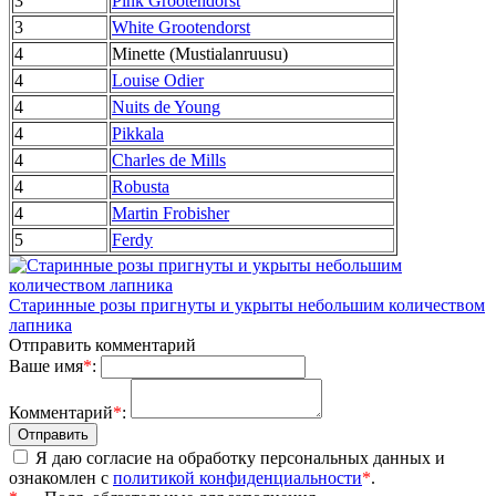
3
Pink Grootendorst
3
White Grootendorst
4
Minette (Mustialanruusu)
4
Louise Odier
4
Nuits de Young
4
Pikkala
4
Charles de Mills
4
Robusta
4
Martin Frobisher
5
Ferdy
Старинные розы пригнуты и укрыты небольшим количеством
лапника
Отправить комментарий
Ваше имя
*
:
Комментарий
*
:
Я даю согласие на обработку персональных данных и
ознакомлен с
политикой конфиденциальности
*
.