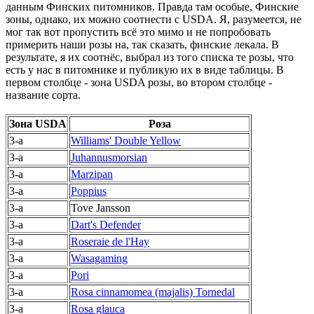
данным Финских питомников. Правда там особые, Финские
зоны, однако, их можно соотнести с USDA. Я, разумеется, не
мог так вот пропустить всё это мимо и не попробовать
примерить наши розы на, так сказать, финские лекала. В
результате, я их соотнёс, выбрал из того списка те розы, что
есть у нас в питомнике и публикую их в виде таблицы. В
первом столбце - зона USDA розы, во втором столбце -
название сорта.
Зона USDA
Роза
3-a
Williams' Double Yellow
3-a
Juhannusmorsian
3-a
Marzipan
3-a
Poppius
3-a
Tove Jansson
3-a
Dart's Defender
3-a
Roseraie de l'Hay
3-a
Wasagaming
3-a
Pori
3-a
Rosa cinnamomea (majalis) Tornedal
3-a
Rosa glauca