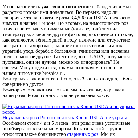
У нас накопились уже свои практические наблюдения и мы с
радостью готовы ими поделиться. Во-первых, надо ли
говорить, что на практике розы 3,4,5,6 зон USDA прекрасно
зимуют в нашей 4-й зоне. Во-вторых, на зимостойкость роз
влияют не только минимальные (или средние) зимние
температуры, а многие другие факторы, в особенности такие,
как количество тёплых дней в году, наличие или отсутствие
возвратных заморозков, наличие или отсутствие зимних
укрытий, уход, борьба с болезнями, глинистая или песчаная
почва и многое другое. Так что же, зоны USDA, получается
пустышка, они не нужны, можно их игнорировать? Не
совсем. Могу поделиться, как мы используем эти зоны в
нашем питомнике brosnica.ru.
Во-первых - как ориентир. Ясно, что 3 зона - это одно, а 6-я -
совершенно другое.
Во-вторых, отталкиваясь от зон мы по-разному укрываем
наши розы. Розы из зоны 3 мы не укрываем вовсе.
Неукрывная роза Pori относится к 3 зоне USDA, не укрыта.
Особняком стоит 4-я и 5-я зона - эти розы очень устойчивые,
но обмерзают в сильные морозы. Кстати, к этой "группе"
относятся также большинство
старинных роз
. Мы их