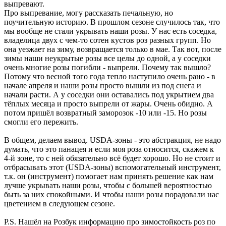
выпревают.
Про выпревание, могу рассказать печальную, но
поучительную историю. В прошлом сезоне случилось так, что
мы вообще не стали укрывать наши розы. У нас есть соседка,
владелица двух с чем-то сотен кустов роз разных групп. Но
она уезжает на зиму, возвращается только в мае. Так вот, после
зимы наши неукрытые розы все целы до одной, а у соседки
очень многие розы погибли - выпрели. Почему так вышло?
Потому что весной того года тепло наступило очень рано - в
начале апреля и наши розы просто вышли из под снега и
начали расти. А у соседки они оставались под укрытием два
тёплых месяца и просто выпрели от жары. Очень обидно. А
потом пришёл возвратный заморозок -10 или -15. Но розы
смогли его пережить.
В общем, делаем вывод. USDA-зоны - это абстракция, не надо
думать, что это панацея и если моя роза относится, скажем к
4-й зоне, то с ней обязательно всё будет хорошо. Но не стоит и
отбрасывать этот (USDA-зоны) вспомогательный инструмент,
т.к. он (инструмент) помогает нам принять решение как нам
лучше укрывать наши розы, чтобы с большей вероятностью
быть за них спокойными. И чтобы наши розы порадовали нас
цветением в следующем сезоне.
P.S. Нашёл на Розбук информацию про зимостойкость роз по