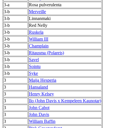
3-a
Rosa pulverulenta
3-b
Merveille
3-b
Linnanmaki
3-b
Red Nelly
3-b
Ruskela
3-b
William III
3-b
Champlain
3-b
Ritausma (Polareis)
3-b
Savel
3-b
Sointu
3-b
Syke
3
Maija Hesperia
3
Hansaland
3
Henry Kelsey
3
Ilo (John Davis x Kempeleen Kaunotar)
3
John Cabot
3
John Davis
3
William Baffin