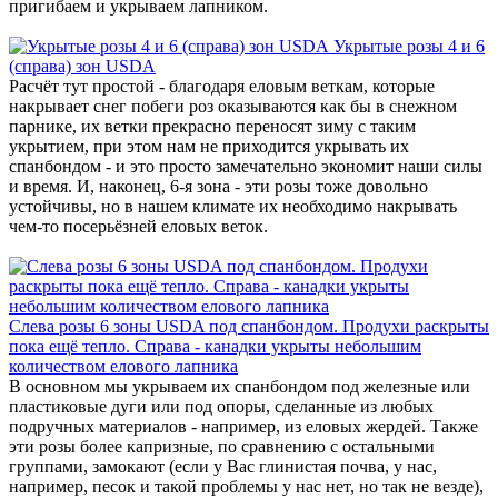
пригибаем и укрываем лапником.
Укрытые розы 4 и 6
(справа) зон USDA
Расчёт тут простой - благодаря еловым веткам, которые
накрывает снег побеги роз оказываются как бы в снежном
парнике, их ветки прекрасно переносят зиму с таким
укрытием, при этом нам не приходится укрывать их
спанбондом - и это просто замечательно экономит наши силы
и время. И, наконец, 6-я зона - эти розы тоже довольно
устойчивы, но в нашем климате их необходимо накрывать
чем-то посерьёзней еловых веток.
Слева розы 6 зоны USDA под спанбондом. Продухи раскрыты
пока ещё тепло. Справа - канадки укрыты небольшим
количеством елового лапника
В основном мы укрываем их спанбондом под железные или
пластиковые дуги или под опоры, сделанные из любых
подручных материалов - например, из еловых жердей. Также
эти розы более капризные, по сравнению с остальными
группами, замокают (если у Вас глинистая почва, у нас,
например, песок и такой проблемы у нас нет, но так не везде),