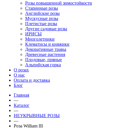
Розы повышенной зимостойкости
Старинные розы
Английские розы
Мускусные розы
Плетистые розы
Другие садовые розы
ИРИСЫ
Многолетники
Клематисы и княжики
Декоративные травы
Древесные растения
Плодовые, пряные
Альпийская горка
О розах
О нас
Оплата и доставка
Блог
Главная
—
Каталог
—
НЕУКРЫВНЫЕ РОЗЫ
—
Роза William III