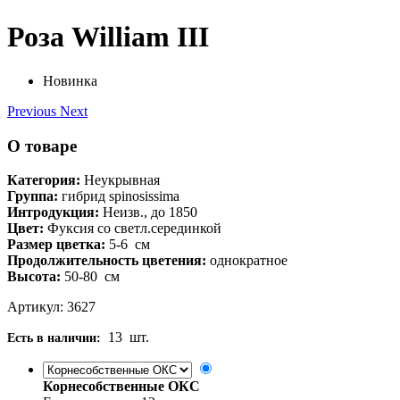
Роза William III
Новинка
Previous
Next
О товаре
Категория:
Неукрывная
Группа:
гибрид spinosissima
Интродукция:
Неизв., до 1850
Цвет:
Фуксия со светл.серединкой
Размер цветка:
5-6
см
Продолжительность цветения:
однократное
Высота:
50-80
см
Артикул: 3627
13
шт.
Есть в наличии:
Корнесобственные ОКС