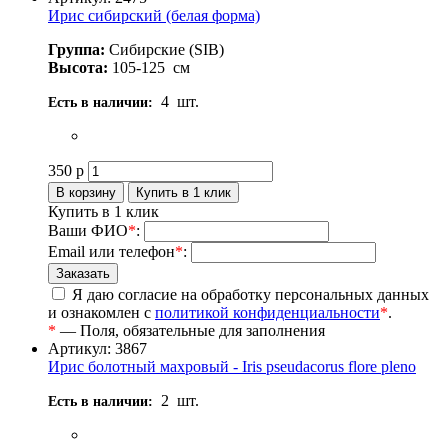
Ирис сибирский (белая форма)
Группа:
Сибирские (SIB)
Высота:
105-125
см
4
шт.
Есть в наличии:
350
р
Купить в 1 клик
Ваши ФИО
*
:
Email или телефон
*
:
Я даю согласие на обработку персональных данных
и ознакомлен с
политикой конфиденциальности
*
.
*
— Поля, обязательные для заполнения
Артикул: 3867
Ирис болотный махровый - Iris pseudacorus flore pleno
2
шт.
Есть в наличии: