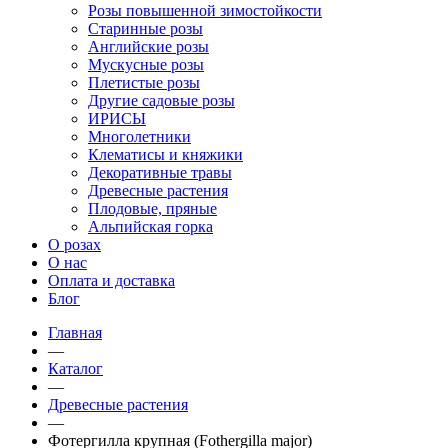
Розы повышенной зимостойкости
Старинные розы
Английские розы
Мускусные розы
Плетистые розы
Другие садовые розы
ИРИСЫ
Многолетники
Клематисы и княжики
Декоративные травы
Древесные растения
Плодовые, пряные
Альпийская горка
О розах
О нас
Оплата и доставка
Блог
Главная
—
Каталог
—
Древесные растения
—
Фотергилла крупная (Fothergilla major)