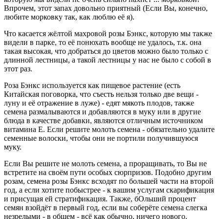
Впрочем, этот запах довольно приятный (Если Вы, конечно,
любите морковку так, как люблю её я).
Что касается жёлтой махровой розы Бэнкс, которую мы также
видели в парке, то её понюхать вообще не удалось, т.к. она
такая высокая, что добраться до цветов можно было только с
длинной лестницы, а такой лестницы у нас не было с собой в
этот раз.
Роза Бэнкс используется как пищевое растение (есть
Китайская поговорка, что съесть нельзя только две вещи -
луну и её отражение в луже) - едят мякоть плодов, также
семена размалываются и добавляются в муку или в другие
блюда в качестве добавки, являются отличным источником
витамина Е. Если решите молоть семена - обязательно удалите
семенные волоски, чтобы они не портили получившуюся
муку.
Если Вы решите не молоть семена, а проращивать, то Вы не
встретите на своём пути особых сюрпризов. Подобно другим
розам, семена розы Бэнкс всходят по большей части на второй
год, а если хотите побыстрее - к вашим услугам скарификация
и присущая ей стратификация. Также, бОльший процент
семян взойдёт в первый год, если вы соберёте семена слегка
незрелыми - в общем - всё как обычно, ничего нового.