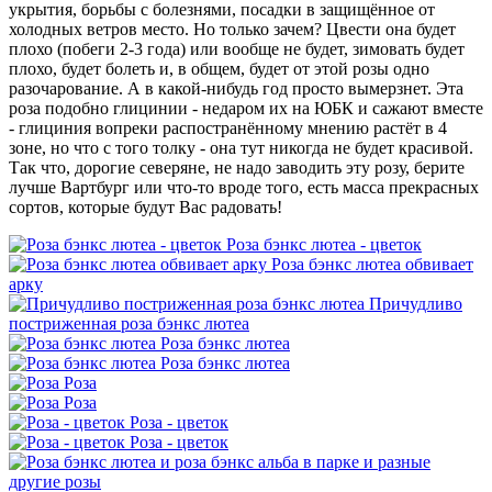
укрытия, борьбы с болезнями, посадки в защищённое от
холодных ветров место. Но только зачем? Цвести она будет
плохо (побеги 2-3 года) или вообще не будет, зимовать будет
плохо, будет болеть и, в общем, будет от этой розы одно
разочарование. А в какой-нибудь год просто вымерзнет. Эта
роза подобно глицинии - недаром их на ЮБК и сажают вместе
- глициния вопреки распостранённому мнению растёт в 4
зоне, но что с того толку - она тут никогда не будет красивой.
Так что, дорогие северяне, не надо заводить эту розу, берите
лучше Вартбург или что-то вроде того, есть масса прекрасных
сортов, которые будут Вас радовать!
Роза бэнкс лютеа - цветок
Роза бэнкс лютеа обвивает
арку
Причудливо
постриженная роза бэнкс лютеа
Роза бэнкс лютеа
Роза бэнкс лютеа
Роза
Роза
Роза - цветок
Роза - цветок