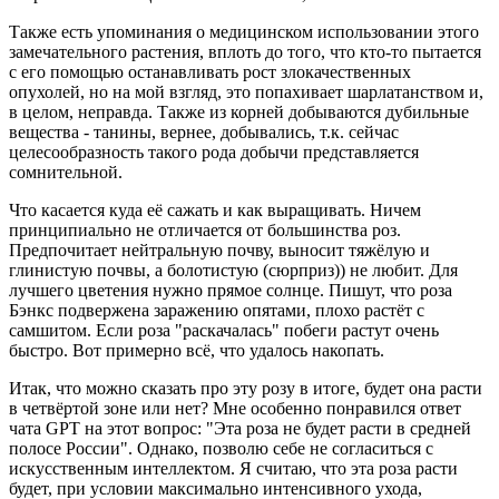
Также есть упоминания о медицинском использовании этого
замечательного растения, вплоть до того, что кто-то пытается
с его помощью останавливать рост злокачественных
опухолей, но на мой взгляд, это попахивает шарлатанством и,
в целом, неправда. Также из корней добываются дубильные
вещества - танины, вернее, добывались, т.к. сейчас
целесообразность такого рода добычи представляется
сомнительной.
Что касается куда её сажать и как выращивать. Ничем
принципиально не отличается от большинства роз.
Предпочитает нейтральную почву, выносит тяжёлую и
глинистую почвы, а болотистую (сюрприз)) не любит. Для
лучшего цветения нужно прямое солнце. Пишут, что роза
Бэнкс подвержена заражению опятами, плохо растёт с
самшитом. Если роза "раскачалась" побеги растут очень
быстро. Вот примерно всё, что удалось накопать.
Итак, что можно сказать про эту розу в итоге, будет она расти
в четвёртой зоне или нет? Мне особенно понравился ответ
чата GPT на этот вопрос: "Эта роза не будет расти в средней
полосе России". Однако, позволю себе не согласиться с
искусственным интеллектом. Я считаю, что эта роза расти
будет, при условии максимально интенсивного ухода,