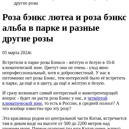
другие розы
Роза бэнкс лютеа и роза бэнкс
альба в парке и разные
другие розы
05 марта 2024г.
Встретили в парке розы Бэнкси - жёлтую и белую в 10-й
климатической зоне. Цветут они не очень - уход явно
непрофессиональный, хотя и добросовестный. У нас в
питомнике нет розы Бэнкс, тем интересней было её встретить
в парке, да ещё и в цвету, да ещё и жёлтую и белую.
И сразу возникает самый интересный и животрепещущий
вопрос - будет ли расти роза Бэнкс у нас, в
четвёртой
климатической зоне
, то есть в России, в средней полосе? А
что вообще известно про эту розу?
Эта красавица родом из центральной части Китая, встречается
там в диком виде на высоте от 500 до 2200 метров над
уровнем моря. Первое огорчает (на юге Китая очень жарко),