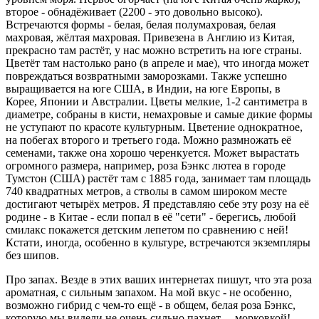
второе - обнадёживает (2200 - это довольно высоко).
Встречаются формы - белая, белая полумахровая, белая
махровая, жёлтая махровая. Привезена в Англию из Китая,
прекрасно там растёт, у нас можно встретить на юге страны.
Цветёт там настолько рано (в апреле и мае), что иногда может
повреждаться возвратными заморозками. Также успешно
выращивается на юге США, в Индии, на юге Европы, в
Корее, Японии и Австралии. Цветы мелкие, 1-2 сантиметра в
диаметре, собраны в кисти, немахровые и самые дикие формы
не уступают по красоте культурным. Цветение однократное,
на побегах второго и третьего года. Можно размножать её
семенами, также она хорошо черенкуется. Может вырастать
огромного размера, например, роза Бэнкс лютеа в городе
Тумстон (США) растёт там с 1885 года, занимает там площадь
740 квадратных метров, а стволы в самом широком месте
достигают четырёх метров. Я представляю себе эту розу на её
родине - в Китае - если попал в её "сети" - берегись, любой
смилакс покажется детским лепетом по сравнению с ней!
Кстати, иногда, особенно в культуре, встречаются экземпляры
без шипов.
Про запах. Везде в этих ваших интернетах пишут, что эта роза
ароматная, с сильным запахом. На мой вкус - не особенно,
возможно гибрид с чем-то ещё - в общем, белая роза Бэнкс,
которую мы видели не очень сильно пахнет ... морковкой!