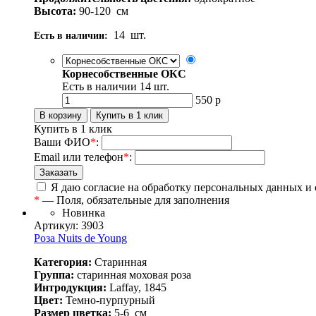
Высота:
90-120
см
14
шт.
Есть в наличии:
Корнесобственные ОКС
Есть в наличии
14
шт.
550
р
Купить в 1 клик
Ваши ФИО
*
:
Email или телефон
*
:
Я даю согласие на обработку персональных данных и
*
— Поля, обязательные для заполнения
Новинка
Артикул: 3903
Роза Nuits de Young
Категория:
Старинная
Группа:
старинная моховая роза
Интродукция:
Laffay, 1845
Цвет:
Темно-пурпурный
Размер цветка:
5-6
см