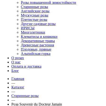
Розы повышенной зимостойкости
Старинные розы
Английские розы
Мускусные розы
Плетистые розы
Другие садовые розы
ИРИСЫ
Многолетники
Клематисы и княжики
Декоративные травы
Древесные растения
Плодовые, пряные
Альпийская горка
О розах
О нас
Оплата и доставка
Блог
Главная
—
Каталог
—
Старинные розы
—
Роза Souvenir du Docteur Jamain