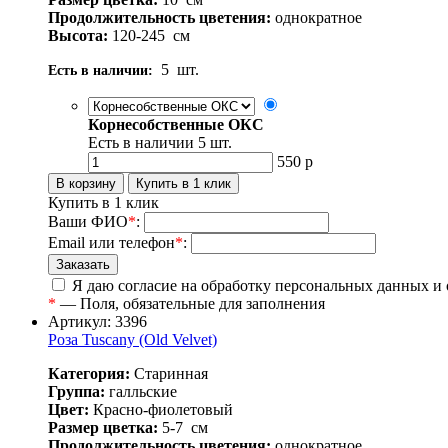
Продолжительность цветения:
однократное
Высота:
120-245
см
5
шт.
Есть в наличии:
Корнесобственные ОКС
Есть в наличии
5
шт.
550
р
Купить в 1 клик
Ваши ФИО
*
:
Email или телефон
*
:
Я даю согласие на обработку персональных данных и
*
— Поля, обязательные для заполнения
Артикул: 3396
Роза Tuscany (Old Velvet)
Категория:
Старинная
Группа:
галльские
Цвет:
Красно-фиолетовый
Размер цветка:
5-7
см
Продолжительность цветения:
однократное