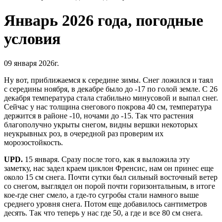
Январь 2026 года, погодные
условия
09 января 2026г.
Ну вот, приближаемся к середине зимы. Снег ложился и таял
с середины ноября, в декабре было до -17 по голой земле. С 26
декабря температура стала стабильно минусовой и выпал снег.
Сейчас у нас толщина снегового покрова 40 см, температура
держится в районе -10, ночами до -15. Так что растения
благополучно укрыты снегом, видны вершки некоторых
неукрывных роз, в очередной раз проверим их
морозостойкость.
UPD.
15 января. Сразу после того, как я выложила эту
заметку, нас задел краем циклон Френсис, нам он принес еще
около 15 см снега. Почти сутки был сильный восточный ветер
со снегом, выглядел он порой почти горизонтальным, в итоге
кое-где снег смело, а где-то сугробы стали намного выше
среднего уровня снега. Потом еще добавилось сантиметров
десять. Так что теперь у нас где 50, а где и все 80 см снега.