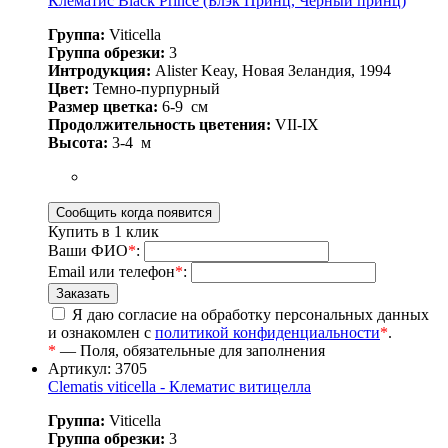
Клематис Black Prince (Блэк Принц, Черный принц)
Группа:
Viticella
Группа обрезки:
3
Интродукция:
Alister Keay, Новая Зеландия, 1994
Цвет:
Темно-пурпурный
Размер цветка:
6-9
см
Продолжительность цветения:
VII-IX
Высота:
3-4
м
Купить в 1 клик
Ваши ФИО
*
:
Email или телефон
*
:
Я даю согласие на обработку персональных данных
и ознакомлен с
политикой конфиденциальности
*
.
*
— Поля, обязательные для заполнения
Артикул: 3705
Clematis viticella - Клематис витицелла
Группа:
Viticella
Группа обрезки:
3