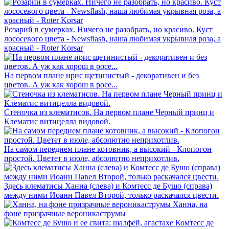
Розарий в сумерках. Ничего не разобрать, но красиво. Куст
лососевого цвета - Newsflash, наша любимая укрывная роза, а
красный - Roter Korsar
На первом плане ирис щетинистый - декоративен и без
цветов. А уж как хорош в росе...
Стеночка из клематисов. На первом плане Черный принц и
Клематис витицелла видовой.
На самом переднем плане котовник, а высокий - Клопогон
простой. Цветет в июле, абсолютно неприхотлив.
Здесь клематисы Ханна (слева) и Комтесс де Бушо (справа)
между ними Иоанн Павел Второй, только раскачался цвести.
Ханна, на
фоне призрачные вероникаструмы
Комтесс де