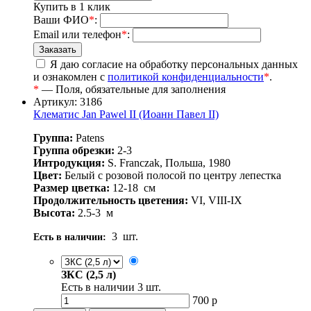
Купить в 1 клик
Ваши ФИО
*
:
Email или телефон
*
:
Я даю согласие на обработку персональных данных
и ознакомлен с
политикой конфиденциальности
*
.
*
— Поля, обязательные для заполнения
Артикул: 3186
Клематис Jan Pawel II (Иоанн Павел II)
Группа:
Patens
Группа обрезки:
2-3
Интродукция:
S. Franczak, Польша, 1980
Цвет:
Белый с розовой полосой по центру лепестка
Размер цветка:
12-18
см
Продолжительность цветения:
VI, VIII-IX
Высота:
2.5-3
м
3
шт.
Есть в наличии:
ЗКС (2,5 л)
Есть в наличии
3
шт.
700
р